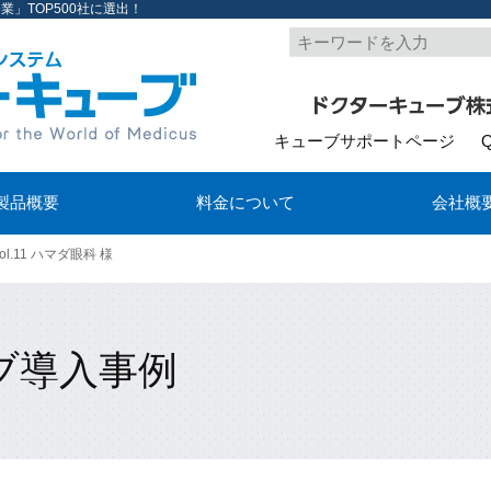
」TOP500社に選出！
キューブサポートページ
製品概要
料金について
会社概
vol.11 ハマダ眼科 様
ブ導入事例