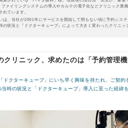
開業されている「ハマダ眼科」様。現院長の濱田恒一先生が、家業
、ファイリングシステムの導入やカルテの電子化などクリニック業
されています。
いは、当社が2001年にサービスを開始して間もない頃に予約シス
時の状況と『ドクターキューブ』によって大きく変わったクリニッ
のクリニック、求めたのは「予約管理機
の「ドクターキューブ」にいち早く興味を持たれ、ご契約
の当時の状況と「ドクターキューブ」導入に至った経緯