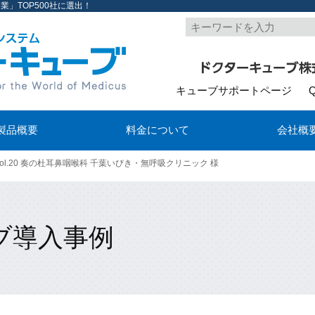
」TOP500社に選出！
キューブサポートページ
製品概要
料金について
会社概
vol.20 奏の杜耳鼻咽喉科 千葉いびき・無呼吸クリニック 様
ブ導入事例