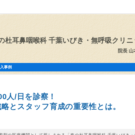
の杜耳鼻咽喉科 千葉いびき・無呼吸クリニ
院長 
入事例
00人/日を診察！
戦略とスタッフ育成の重要性とは。