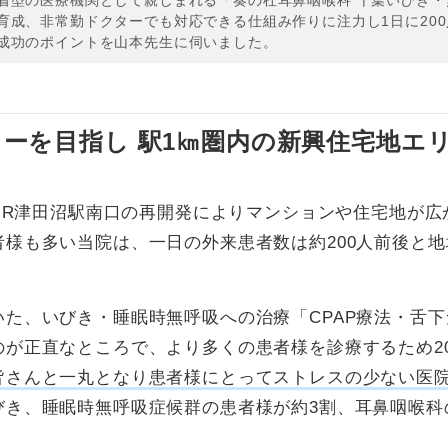
着型の医療機関として親しまれる「奏の杜耳鼻咽喉科 千葉いびき・
育成、非常勤ドクターでも対応できる仕組み作りに注力し1日に20
成功のポイントを山本先生に伺いました。
ーを目指し 駅1㎞圏内の新興住宅地エ
はJR津田沼駅南口の再開発によりマンションや住宅地が
様も多い当院は、一日の外来患者数は約200人前後と
た、いびき・睡眠時無呼吸への治療「CPAP療法・舌
が正直なところで、より多くの患者様を診療するため20
皆さんと一丸となり患者様にとってストレスの少ない医
びき、睡眠時無呼吸症候群の患者様が約3割、耳鼻咽喉科