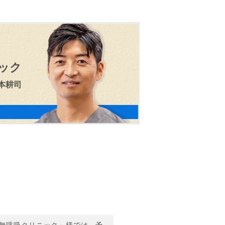
ック
山本耕司